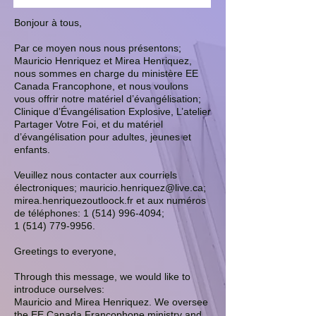
Bonjour à tous,
Par ce moyen nous nous présentons;
Mauricio Henriquez et Mirea Henriquez,
nous sommes en charge du ministère EE
Canada Francophone, et nous voulons
vous offrir notre matériel d’évangélisation;
Clinique d’Évangélisation Explosive, L’atelier
Partager Votre Foi, et du matériel
d’évangélisation pour adultes, jeunes et
enfants.
Veuillez nous contacter aux courriels
électroniques;
mauricio.henriquez@live.ca
;
mirea.henriquezoutloock.fr et aux numéros
de téléphones:
1 (514) 996-4094
;
1 (514) 779-9956
.
Greetings to everyone,
Through this message, we would like to
introduce ourselves:
Mauricio and Mirea Henriquez. We oversee
the EE Canada Francophone ministry
and